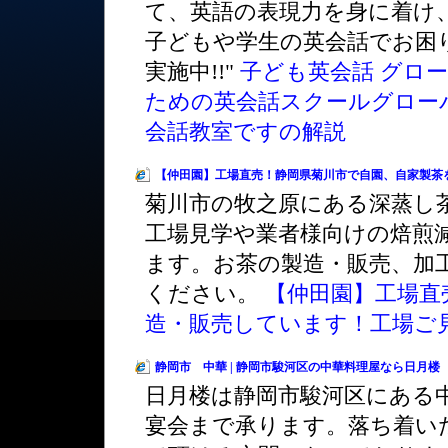
て、英語の表現力を身に着け
子どもや学生の英会話でお困
実施中!!"
子ども英会話 グロー
ための英会話スクールグロー
会話教室ですの解説
【仲田園】工場直売！静岡県菊川市で自園、自家製茶
菊川市の牧之原にある深蒸し
工場見学や業者様向けの焙煎
ます。お茶の製造・販売、加
ください。
【仲田園】工場直
造・販売しています！工場ご
静岡市 中華 | 静岡市駿河区の中華料理屋なら日月楼
日月楼は静岡市駿河区にある
宴会まで承ります。落ち着い