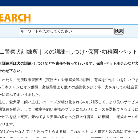
第二警察犬訓練所｜犬の訓練･しつけ･保育･幼稚園･ペッ
犬訓練所は犬の訓練･しつけなどを責任を持って行います。保育･ペットホテルなど
合わせ下さい。
年にわたり、開所以来警察犬（実務犬）や家庭犬等の訓練、育成を中心に力を注いで
DA日本チャンピオン獲得、宮城県警より数々の感謝状を頂く等、犬を介しての社会
ーに進んでまいりました。
化し、愛犬家（飼い主様）のニーズが細分化されるのに対応して、より良いサービ
問訓練を拡充。しつけ教室等飼い主様のプランに合わせたコースを選択できるよう
ービスを益々充実。兼ねてより要望の多かった愛犬保育園（幼稚園）、老犬ホーム
おります。
楽しかったなんて!!”と思ってもらえる様、これからも“犬と貴方と皆の為に!!”を