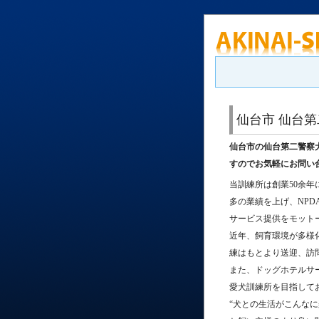
仙台市 仙台
仙台市の仙台第二警察
すのでお気軽にお問い
当訓練所は創業50余
多の業績を上げ、NP
サービス提供をモット
近年、飼育環境が多様
練はもとより送迎、訪
また、ドッグホテルサ
愛犬訓練所を目指して
“犬との生活がこんなに