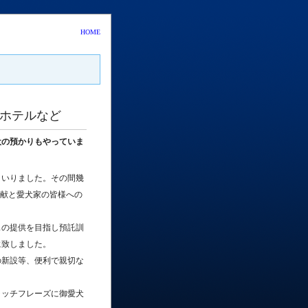
HOME
トホテルなど
犬の預かりもやっていま
まいりました。その間幾
貢献と愛犬家の皆様への
スの提供を目指し預託訓
に致しました。
の新設等、便利で親切な
キャッチフレーズに御愛犬