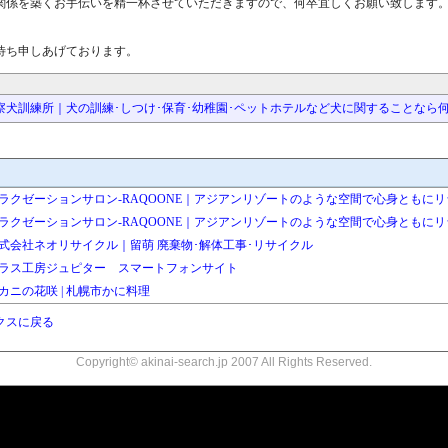
関係を築くお手伝いを精一杯させていただきますので、何卒宜しくお願い致します
待ち申しあげております。
察犬訓練所｜犬の訓練･しつけ･保育･幼稚園･ペットホテルなど犬に関することなら
ラクゼーションサロン-RAQOONE｜アジアンリゾートのような空間で心身ともに
ラクゼーションサロン-RAQOONE｜アジアンリゾートのような空間で心身ともに
式会社ネオリサイクル｜留萌 廃棄物･解体工事･リサイクル
ラス工房ジュピター スマートフォンサイト
カニの花咲 | 札幌市かに料理
クスに戻る
Copyright© akinai-search.jp 2007 All Rights Reserved.