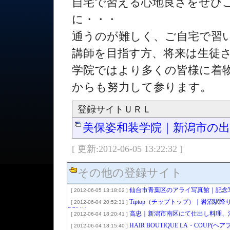
自宅で習える心地良さをぜひ
に・・・
通うのが難しく、ご自宅で習い
講師を目指す方、将来は生徒
学院ではより多くの皆様に着
からも努力して参ります。
登録サイトＵＲＬ
美保姿和装学院｜新潟市の
[ 更新:2012-06-05 13:22:32 ]
その他の登録サイト
仙台市青葉区のアライ写真館｜記念
[ 2012-06-05 13:18:02 ]
Tiptop（チップトップ）｜岩沼
[ 2012-06-04 20:52:31 ]
PCｻｲﾄ）
高忠｜新潟市南区にて仕出し料理、
[ 2012-06-04 18:20:41 ]
です。
HAIR BOUTIQUE LA・CO
[ 2012-06-04 18:15:40 ]