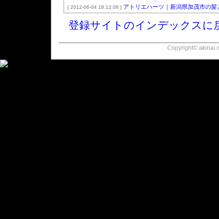
頭皮を健やかにするオゾン水を使用しています。
アトリエハーツ｜新潟県加茂市の髪とお
[ 2012-06-04 18:12:08 ]
登録サイトのインデックスに
Copyright© akinai-